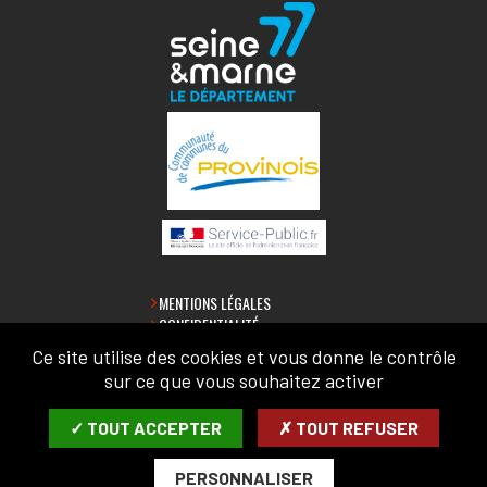
MENTIONS LÉGALES
CONFIDENTIALITÉ
ACCESSIBILITÉ
Ce site utilise des cookies et vous donne le contrôle
PLAN DU SITE
sur ce que vous souhaitez activer
LETTRE D'INFORMATION
✓ TOUT ACCEPTER
✗ TOUT REFUSER
SAISIR VOTRE COURRIEL:
PERSONNALISER