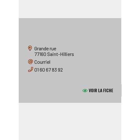
ETABLISSEMENT D'ENSEIGNEMENT
Ecole de Saint-Hilliers
Grande rue
77160
Saint-Hilliers
Courriel
01 60 67 83 92
VOIR LA FICHE