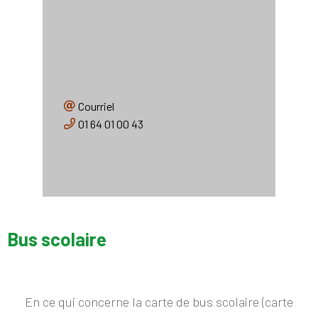
EDUCATION
Secrétariat RPI ouvert le
mercredi
Mairie des Marêts
8 rue Saint Hubert
77560 Les Marêts
Courriel
01 64 01 00 43
Bus scolaire
En ce qui concerne la carte de bus scolaire (carte