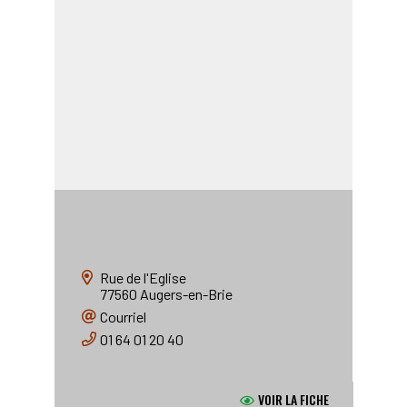
ETABLISSEMENT D'ENSEIGNEMENT
Ecole d'Augers en Brie
Rue de l'Eglise
77560
Augers-en-Brie
Courriel
01 64 01 20 40
VOIR LA FICHE